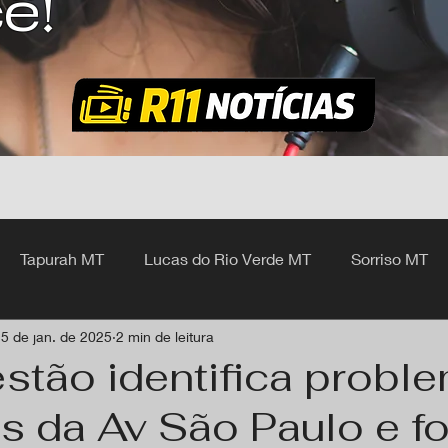
ê!
Tapurah MT
Lucas do Rio Verde MT
Sorriso MT
5 de jan. de 2025
2 min de leitura
hangá MT
stão identifica probl
s da Av São Paulo e f