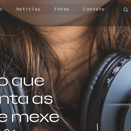
s
Notícias
Fotos
Contato
o que
ta as
 e mexe