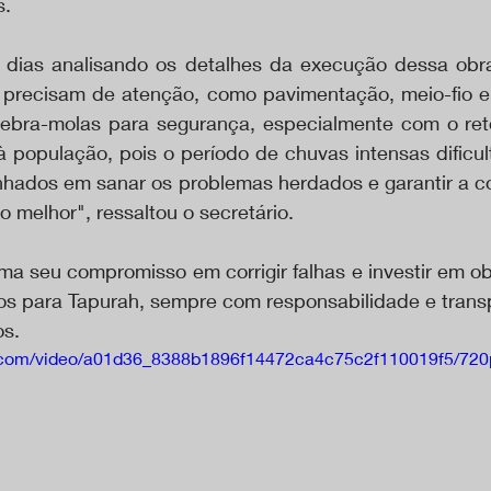
s.
dias analisando os detalhes da execução dessa obra.
 precisam de atenção, como pavimentação, meio-fio e
ebra-molas para segurança, especialmente com o reto
 população, pois o período de chuvas intensas dificult
ados em sanar os problemas herdados e garantir a co
o melhor", ressaltou o secretário.
rma seu compromisso em corrigir falhas e investir em o
os para Tapurah, sempre com responsabilidade e transp
os.
tic.com/video/a01d36_8388b1896f14472ca4c75c2f110019f5/720