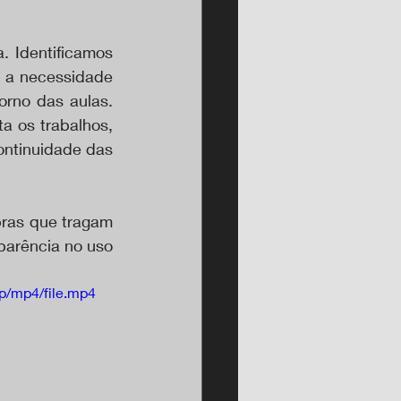
 Identificamos 
 a necessidade 
rno das aulas. 
a os trabalhos, 
ntinuidade das 
bras que tragam 
arência no uso 
p/mp4/file.mp4