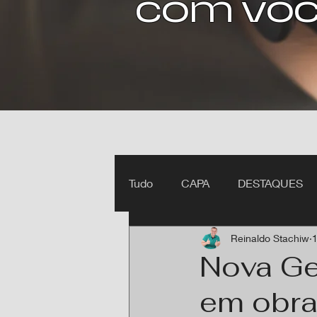
com voc
Tudo
CAPA
DESTAQUES
Reinaldo Stachiw
1
Ipiranga do Norte MT
Itan
Nova Ge
em obra