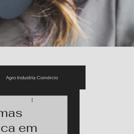
Agro Industria Comércio
emas
oca em