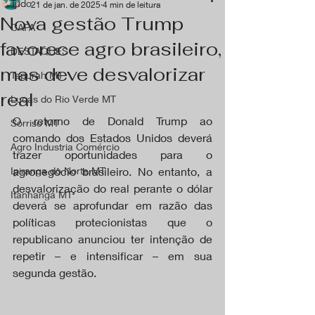
Tudo
21 de jan. de 2025
4 min de leitura
Nova gestão Trump
CAPA
favorece agro brasileiro,
DESTAQUES
mas deve desvalorizar
Tapurah MT
real
Lucas do Rio Verde MT
O retorno de Donald Trump ao 
Sorriso MT
comando dos Estados Unidos deverá 
Agro Industria Comércio
trazer oportunidades para o 
Ipiranga do Norte MT
agronegócio brasileiro. No entanto, a 
desvalorização do real perante o dólar 
Itanhangá MT
deverá se aprofundar em razão das 
políticas protecionistas que o 
republicano anunciou ter intenção de 
repetir – e intensificar – em sua 
segunda gestão.