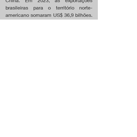
China. Em 2023, as exportações 
brasileiras para o território norte-
americano somaram US$ 36,9 bilhões. 
No entanto, no ano passado, o saldo da 
balança comercial (total de 
exportações menos as importações) do 
Brasil com os EUA teve déficit de US$ 
6,2 bilhões, o que significa que o Brasil 
comprou mais do que vendeu àquele 
país.
Sem comparecer à posse de Trump, o 
presidente Luiz Inácio Lula da Silva 
(PT) cumprimentou o novo presidente 
dos Estados Unidos ainda nessa 
segunda. Em uma publicação nas 
redes sociais, o petista falou sobre as 
relações entre os dois países e 
manifestou o desejo de “seguir 