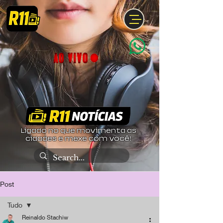
Ligado no que movimenta as
cidades e mexe com você!
Post
Tudo
Reinaldo Stachiw