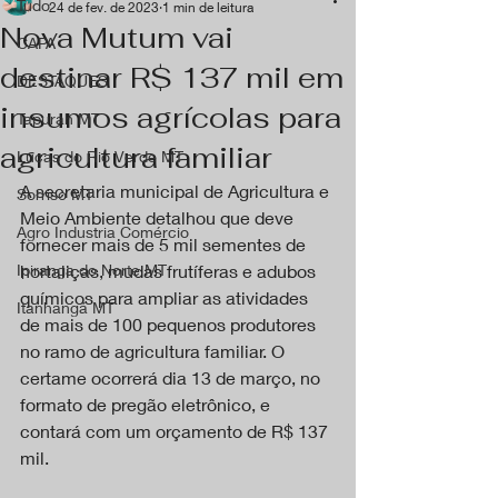
Tudo
24 de fev. de 2023
1 min de leitura
Nova Mutum vai
CAPA
destinar R$ 137 mil em
DESTAQUES
insumos agrícolas para
Tapurah MT
agricultura familiar
Lucas do Rio Verde MT
A secretaria municipal de Agricultura e 
Sorriso MT
Meio Ambiente detalhou que deve 
Agro Industria Comércio
fornecer mais de 5 mil sementes de 
Ipiranga do Norte MT
hortaliças, mudas frutíferas e adubos 
químicos para ampliar as atividades 
Itanhangá MT
de mais de 100 pequenos produtores 
no ramo de agricultura familiar. O 
certame ocorrerá dia 13 de março, no 
formato de pregão eletrônico, e 
contará com um orçamento de R$ 137 
mil.