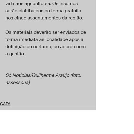
vida aos agricultores. Os insumos 
serão distribuídos de forma gratuita 
nos cinco assentamentos da região.
Os materiais deverão ser enviados de 
forma imediata às localidade após a 
definição do certame, de acordo com 
a gestão.
Só Notícias/Guilherme Araújo (foto: 
assessoria)
CAPA