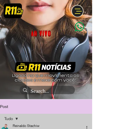
Ligado no que movimenta as
cidades e mexe com você!
Post
Tudo
Reinaldo Stachiw