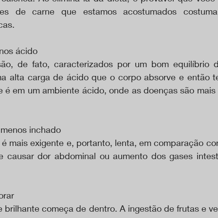
ões de carne que estamos acostumados costuma
cas.
nos ácido
ão, de fato, caracterizados por um bom equilíbrio 
 alta carga de ácido que o corpo absorve e então tent
e é em um ambiente ácido, onde as doenças são mais 
r menos inchado
 é mais exigente e, portanto, lenta, em comparação com
e causar dor abdominal ou aumento dos gases intesti
orar
 brilhante começa de dentro. A ingestão de frutas e ve