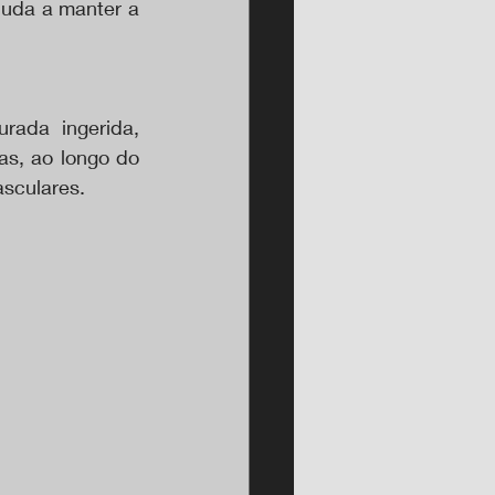
juda a manter a 
ada ingerida, 
s, ao longo do 
asculares.