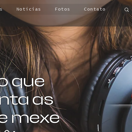
s
Notícias
Fotos
Contato
o que
ta as
 e mexe