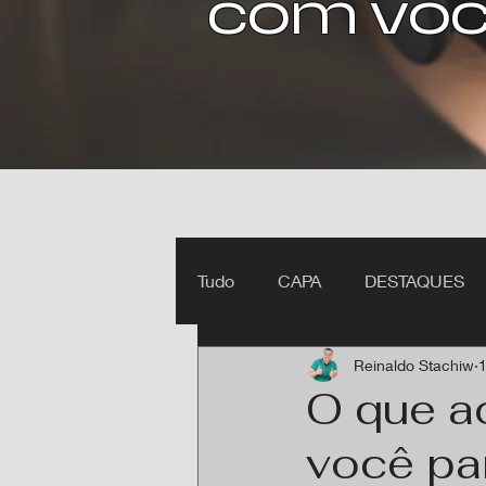
com voc
Tudo
CAPA
DESTAQUES
Reinaldo Stachiw
1
Ipiranga do Norte MT
Itan
O que a
você pa