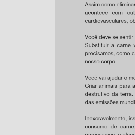
Assim como eliminar
acontece com outr
cardiovasculares, o
Você deve se sentir
Substituir a carne 
precisamos, como cer
nosso corpo.
Você vai ajudar o m
Criar animais para 
destrutivo da terra
das emissões mundia
Inexoravelmente, is
consumo de carne.
parássemos, o planet