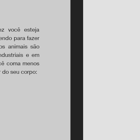
z você esteja 
ndo para fazer 
s animais são 
dustriais e em 
cê coma menos 
r do seu corpo: