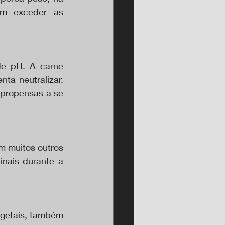
m exceder as 
de pH. A carne 
a neutralizar. 
propensas a se 
 muitos outros 
nais durante a 
getais, também 