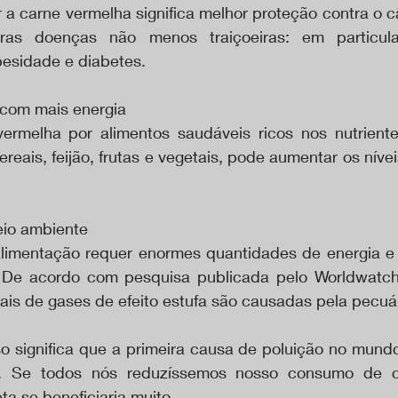
 a carne vermelha significa melhor proteção contra o c
as doenças não menos traiçoeiras: em particula
besidade e diabetes.
 com mais energia
vermelha por alimentos saudáveis ricos nos nutrient
eais, feijão, frutas e vegetais, pode aumentar os nívei
eio ambiente
alimentação requer enormes quantidades de energia e u
. De acordo com pesquisa publicada pelo Worldwatch 
is de gases de efeito estufa são causadas pela pecuár
so significa que a primeira causa de poluição no mundo
 Se todos nós reduzíssemos nosso consumo de ca
a se beneficiaria muito.