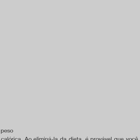
 peso
calórica. Ao eliminá-la da dieta, é provável que você 