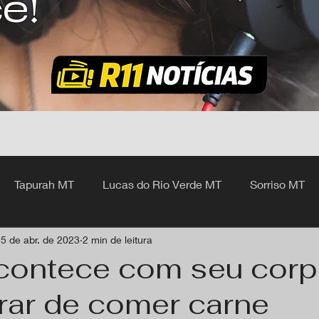
ê!
Tapurah MT
Lucas do Rio Verde MT
Sorriso MT
5 de abr. de 2023
2 min de leitura
hangá MT
contece com seu corp
rar de comer carne