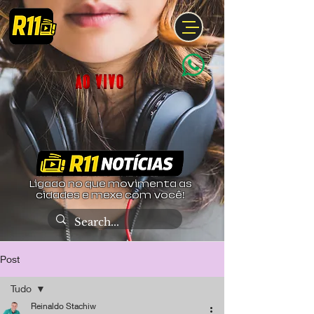
Ligado no que movimenta as
cidades e mexe com você!
Post
Tudo
Reinaldo Stachiw