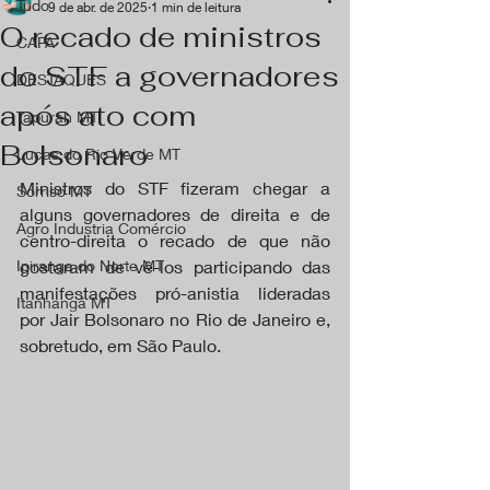
Tudo
9 de abr. de 2025
1 min de leitura
O recado de ministros
CAPA
do STF a governadores
DESTAQUES
após ato com
Tapurah MT
Bolsonaro
Lucas do Rio Verde MT
Ministros do STF fizeram chegar a 
Sorriso MT
alguns governadores de direita e de 
Agro Industria Comércio
centro-direita o recado de que não 
Ipiranga do Norte MT
gostaram de vê-los participando das 
manifestações pró-anistia lideradas 
Itanhangá MT
por Jair Bolsonaro no Rio de Janeiro e, 
sobretudo, em São Paulo.