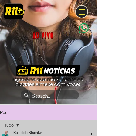
Ligado no que movimenta as
cidades e mexe com você!
Post
Tudo
Reinaldo Stachiw