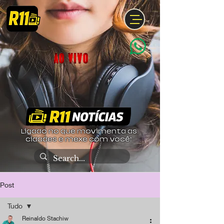
Ligado no que movimenta as
cidades e mexe com você!
Post
Tudo
Reinaldo Stachiw