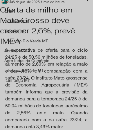
Tudo
6 de jun. de 2025
1 min de leitura
Oferta de milho em
CAPA
Mato Grosso deve
DESTAQUES
crescer 2,6%, prevê
Tapurah MT
IMEA
Lucas do Rio Verde MT
A expectativa de oferta para o ciclo 
Sorriso MT
24/25 é de 50,56 milhões de toneladas, 
Agro Industria Comércio
aumento de 2,60% em relação a maio 
Ipiranga do Norte MT
e de 4,18% em comparação com a 
safra 23/24. O Instituto Mato-grossense 
Itanhangá MT
de Economia Agropecuária (IMEA) 
também informa que a previsão da 
demanda para a temporada 24/25 é de 
50,04 milhões de toneladas, acréscimo 
de 2,56% ante maio. Quando 
comparada com a da safra 23/24, a 
demanda está 3,49% maior. 