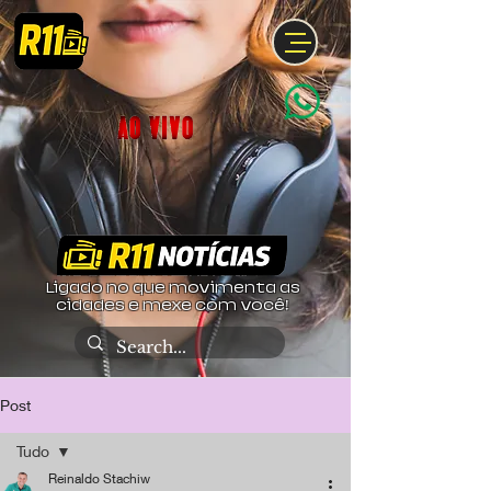
Ligado no que movimenta as
cidades e mexe com você!
Post
Tudo
Reinaldo Stachiw