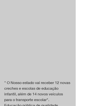
" O Nosso estado vai receber 12 novas 
creches e escolas de educação 
infantil, além de 14 novos veículos 
para o transporte escolar".
Educação pública de qualidade 