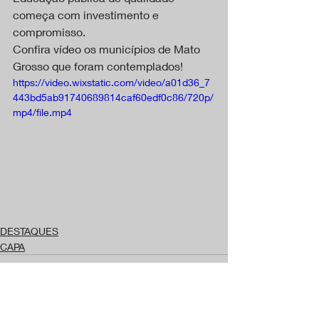
começa com investimento e 
compromisso.
Confira vídeo os municípios de Mato 
Grosso que foram contemplados!
https://video.wixstatic.com/video/a01d36_7
443bd5ab91740689814caf60edf0c86/720p/
mp4/file.mp4
DESTAQUES
CAPA