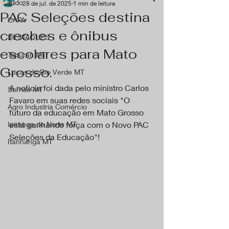
Tudo
28 de jul. de 2025
1 min de leitura
PAC Seleções destina
CAPA
creches e ônibus
DESTAQUES
escolares para Mato
Tapurah MT
Grosso.
Lucas do Rio Verde MT
A noticia foi dada pelo ministro Carlos 
Sorriso MT
Favaro em suas redes sociais "O 
Agro Industria Comércio
futuro da educação em Mato Grosso 
Ipiranga do Norte MT
está ganhando força com o Novo PAC 
Seleções da Educação"!
Itanhangá MT