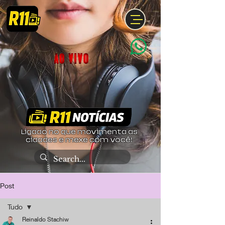
Ligado no que movimenta as
cidades e mexe com você!
Post
Tudo
Reinaldo Stachiw