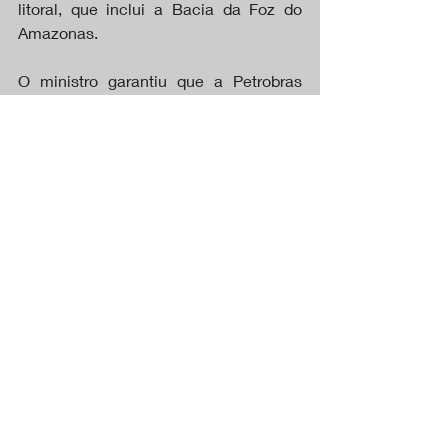
litoral, que inclui a Bacia da Foz do 
Amazonas.
O ministro garantiu que a Petrobras 
vem cumprindo condicionantes 
ambientais, embora não saiba ainda, 
com precisão, quando receberá a 
permissão do Ibama. 
— À medida que a Petrobras vem 
cumprindo, a gente vem apoiando 
cada vez mais esse licenciamento — 
resumiu.
DESTAQUES
Posts recentes
Ver tudo