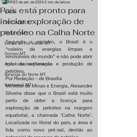
Tudo
25 de set. de 2024
2 min de leitura
País está pronto para
CAPA
iniciar exploração de
DESTAQUES
petróleo na Calha Norte
Tapurah MT
Segundo o ministro, o Brasil é o 
Lucas do Rio Verde MT
“celeiro de energias limpas e 
Sorriso MT
renováveis do mundo” e não pode abrir 
mão da exploração e produção de 
Agro Industria Comércio
petróleo.
Ipiranga do Norte MT
Por Redação – de Brasília
Itanhangá MT
Ministro de Minas e Energia, Alexandre 
Silveira disse que o Brasil está muito 
perto de obter a licença para 
exploração de petróleo na margem 
equatorial, a chamada ‘Calha Norte’. 
Localizada no litoral do país, a área é 
tida como novo pré-sal, devido ao 
potencial de reservas de petróleo.