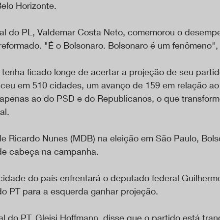
elo Horizonte.
nal do PL, Valdemar Costa Neto, comemorou o desempe
 reformado. "É o Bolsonaro. Bolsonaro é um fenômeno", 
tenha ficado longe de acertar a projeção de seu partid
venceu em 510 cidades, um avanço de 159 em relação ao
or apenas ao do PSD e do Republicanos, o que transform
al.
de Ricardo Nunes (MDB) na eleição em São Paulo, Bols
de cabeça na campanha.
 cidade do país enfrentará o deputado federal Guilherm
o PT para a esquerda ganhar projeção.
l do PT, Gleisi Hoffmann, disse que o partido está tran