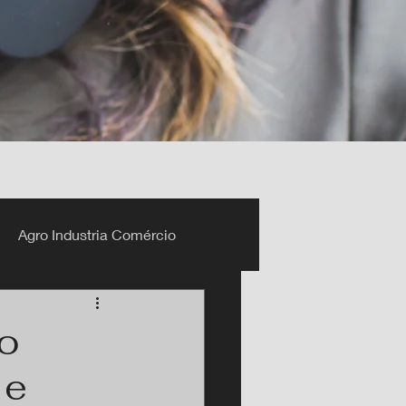
Agro Industria Comércio
do
 e