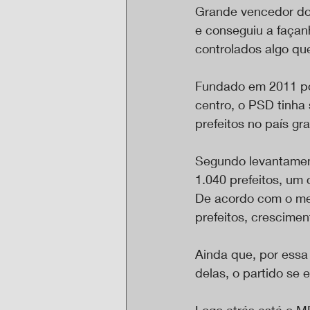
Grande vencedor do
e conseguiu a façan
controlados algo q
Fundado em 2011 por
centro, o PSD tinha
prefeitos no país gr
Segundo levantament
1.040 prefeitos, um
De acordo com o mes
prefeitos, crescime
Ainda que, por essa
delas, o partido se
Logo atrás está o M