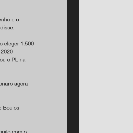
nho e o 
disse.
o eleger 1.500 
 2020 
ou o PL na 
onaro agora 
e Boulos 
quilo com o 