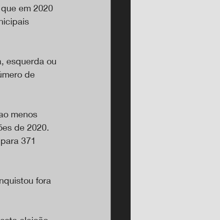
 que em 2020 
icipais 
a, esquerda ou 
número de 
 ao menos 
ões de 2020. 
 para 371 
quistou fora 
sta eleição, 