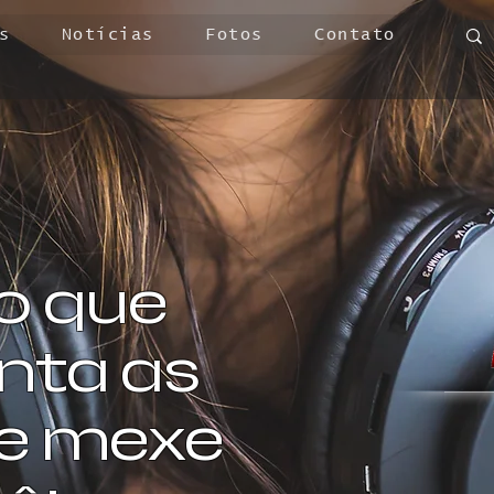
s
Notícias
Fotos
Contato
o que
ta as
 e mexe