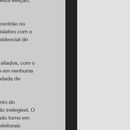
centrão no 
slativo com o 
sidencial de 
 aliados, com o 
no em nenhuma 
odada de 
nto do 
o inelegível. O 
ndo turno em 
leitorais 