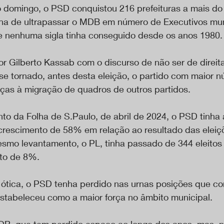
 domingo, o PSD conquistou 216 prefeituras a mais do
ha de ultrapassar o MDB em número de Executivos mun
ue nenhuma sigla tinha conseguido desde os anos 1980.
 Gilberto Kassab com o discurso de não ser de direit
 se tornado, antes desta eleição, o partido com maior 
aças à migração de quadros de outros partidos.
o da Folha de S.Paulo, de abril de 2024, o PSD tinha
 crescimento de 58% em relação ao resultado das eleiç
mo levantamento, o PL, tinha passado de 344 eleitos
nto de 8%.
 ótica, o PSD tenha perdido nas urnas posições que con
 estabeleceu como a maior força no âmbito municipal.
DB, que tem perdido espaço ao longo dos anos, mas, ne