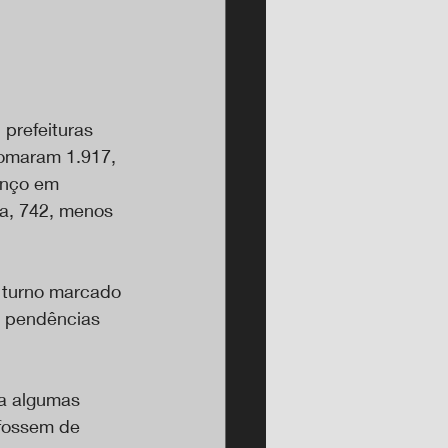
prefeituras 
somaram 1.917, 
anço em 
a, 742, menos 
 turno marcado 
s pendências 
ta algumas 
fossem de 