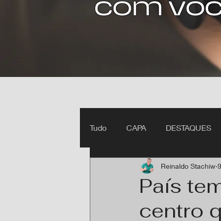
com voc
Tudo
CAPA
DESTAQUES
Reinaldo Stachiw
9
Ipiranga do Norte MT
Itan
País te
centro q