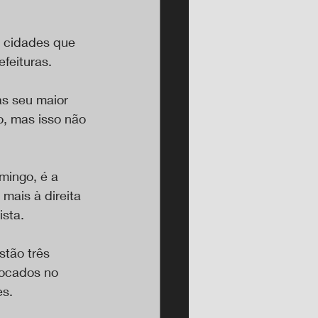
s cidades que 
feituras.
as seu maior 
, mas isso não 
mingo, é a 
mais à direita 
ista.
stão três 
locados no 
es.