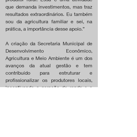
que demanda investimentos, mas traz 
resultados extraordinários. Eu também 
sou da agricultura familiar e sei, na 
prática, a importância desse apoio.”
A criação da Secretaria Municipal de 
Desenvolvimento Econômico, 
Agricultura e Meio Ambiente é um dos 
avanços da atual gestão e tem 
contribuído para estruturar e 
profissionalizar os produtores locais, 
incentivando a geração de renda e a 
permanência das famílias no campo.
https://video.wixstatic.com/video/a01d36_fb
75c994dc6b43a687792284c565bff0/720p/
mp4/file.mp4