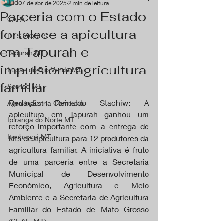
Tudo
7 de abr. de 2025
2 min de leitura
Parceria com o Estado
CAPA
fortalece a apicultura
DESTAQUES
em Tapurah e
Tapurah MT
impulsiona agricultura
Lucas do Rio Verde MT
familiar
Sorriso MT
Redação Reinaldo Stachiw: A 
Agro Industria Comércio
apicultura em Tapurah ganhou um 
Ipiranga do Norte MT
reforço importante com a entrega de 
Itanhangá MT
kits de apicultura para 12 produtores da 
agricultura familiar. A iniciativa é fruto 
de uma parceria entre a Secretaria 
Municipal de Desenvolvimento 
Econômico, Agricultura e Meio 
Ambiente e a Secretaria de Agricultura 
Familiar do Estado de Mato Grosso 
(SEAF-MT).