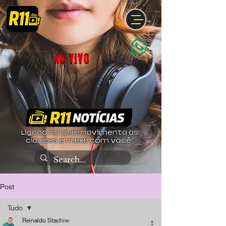
Ligado no que movimenta as
cidades e mexe com você!
Post
Tudo
Reinaldo Stachiw