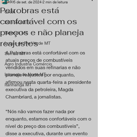
Tudo
5 de set. de 2024
2 min de leitura
Petrobras está
CAPA
confortável com os
DESTAQUES
preços e não planeja
Tapurah MT
reajustes
Lucas do Rio Verde MT
A Petrobras está confortável com os 
Sorriso MT
atuais preços de combustíveis 
Agro Industria Comércio
vendidos em suas refinarias e não 
Ipiranga do Norte MT
planeja reajustes por enquanto, 
afirmou nesta quarta-feira a presidente 
Itanhangá MT
executiva da petroleira, Magda 
Chambriard, a jornalistas.
“Nós não vamos fazer nada por 
enquanto, estamos confortáveis com o 
nível do preço dos combustíveis”, 
disse a executiva, durante um evento 