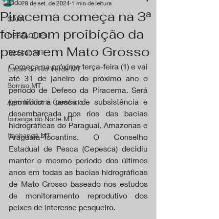
Tudo
28 de set. de 2024
1 min de leitura
Piracema começa na 3ª
CAPA
feira com proibição da
DESTAQUES
pesca em Mato Grosso
Tapurah MT
Começa na próxima terça-feira (1) e vai 
Lucas do Rio Verde MT
até 31 de janeiro do próximo ano o 
Sorriso MT
período de Defeso da Piracema. Será 
permitido a pesca de subsistência e 
Agro Industria Comércio
desembarcada nos rios das bacias 
Ipiranga do Norte MT
hidrográficas do Paraguai, Amazonas e 
Itanhangá MT
Araguaia-Tocantins. O Conselho 
Estadual de Pesca (Cepesca) decidiu 
manter o mesmo período dos últimos 
anos em todas as bacias hidrográficas 
de Mato Grosso baseado nos estudos 
de monitoramento reprodutivo dos 
peixes de interesse pesqueiro.