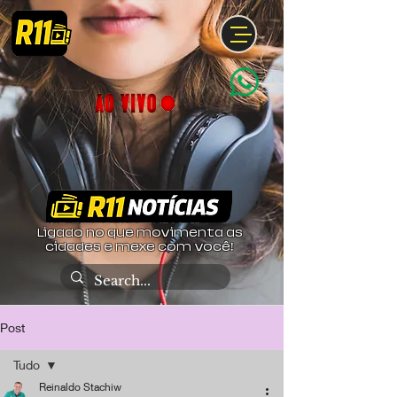
Ligado no que movimenta as
cidades e mexe com você!
Post
Tudo
Reinaldo Stachiw