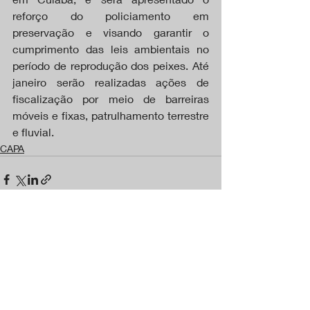
reforço do policiamento em 
preservação e visando garantir o 
cumprimento das leis ambientais no 
período de reprodução dos peixes. Até 
janeiro serão realizadas ações de 
fiscalização por meio de barreiras 
móveis e fixas, patrulhamento terrestre 
e fluvial.
CAPA
Posts recentes
Ver tudo