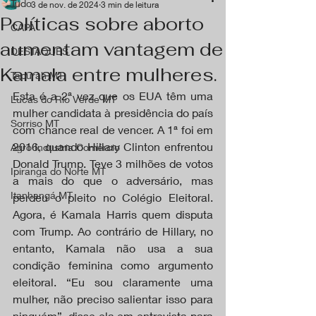
Tudo
3 de nov. de 2024
3 min de leitura
Políticas sobre aborto
CAPA
aumentam vantagem de
DESTAQUES
Kamala entre mulheres.
Tapurah MT
Esta é a 2ª vez que os EUA têm uma 
Lucas do Rio Verde MT
mulher candidata à presidência do país 
Sorriso MT
com chance real de vencer. A 1ª foi em 
2016, quando Hillary Clinton enfrentou 
Agro Industria Comércio
Donald Trump. Teve 3 milhões de votos 
Ipiranga do Norte MT
a mais do que o adversário, mas 
Itanhangá MT
perdeu o pleito no Colégio Eleitoral.  
Agora, é Kamala Harris quem disputa 
com Trump. Ao contrário de Hillary, no 
entanto, Kamala não usa a sua 
condição feminina como argumento 
eleitoral. “Eu sou claramente uma 
mulher, não preciso salientar isso para 
ninguém”, disse ela em entrevista para 