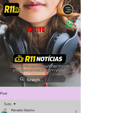
Ligado no que movimenta as
cidades e mexe com você!
Post
Tudo
Reinaldo Stachiw