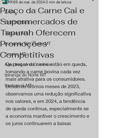
Tudo
26 de mai. de 2024
2 min de leitura
Preço da Carne Cai e
CAPA
Supermercados de
DESTAQUES
Tapurah Oferecem
Tapurah MT
Promoções
Lucas do Rio Verde MT
Competitivas
Sorriso MT
Os preços da carne estão em queda, 
Agro Industria Comércio
tornando a carne bovina cada vez 
Ipiranga do Norte MT
mais atrativa para os consumidores. 
Itanhangá MT
Desde os últimos meses de 2023, 
observamos uma redução significativa 
nos valores, e em 2024, a tendência 
de queda continua, especialmente se 
a economia mantiver o crescimento e 
os juros continuarem a baixar.