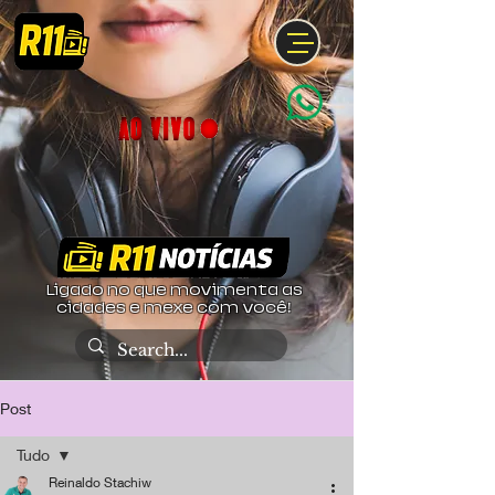
Ligado no que movimenta as
cidades e mexe com você!
Post
Tudo
Reinaldo Stachiw