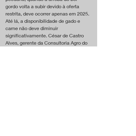
gordo volta a subir devido à oferta 
restrita, deve ocorrer apenas em 2025. 
Até lá, a disponibilidade de gado e 
carne não deve diminuir 
significativamente. César de Castro 
Alves, gerente da Consultoria Agro do 
Itaú BBA, acredita que 2024 será um 
ano menos turbulento, servindo como 
uma fase de transição para os 
produtores.
Fique atento às promoções e aproveite 
para economizar, já que a tendência é 
de preços mais acessíveis ao longo de 
2024.
CAPA
Tapurah MT