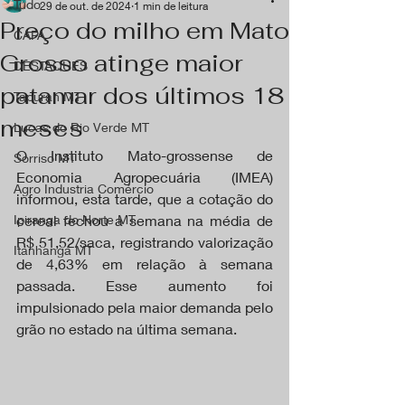
Tudo
29 de out. de 2024
1 min de leitura
Preço do milho em Mato
CAPA
Grosso atinge maior
DESTAQUES
patamar dos últimos 18
Tapurah MT
meses
Lucas do Rio Verde MT
O Instituto Mato-grossense de 
Sorriso MT
Economia Agropecuária (IMEA) 
Agro Industria Comércio
informou, esta tarde, que a cotação do 
Ipiranga do Norte MT
cereal fechou a semana na média de 
R$ 51,52/saca, registrando valorização 
Itanhangá MT
de 4,63% em relação à semana 
passada. Esse aumento foi 
impulsionado pela maior demanda pelo 
grão no estado na última semana.