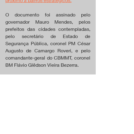
próximo a bairros estratégicos.
O documento foi assinado pelo 
governador Mauro Mendes, pelos 
prefeitos das cidades contempladas, 
pelo secretário de Estado de 
Segurança Pública, coronel PM César 
Augusto de Camargo Roveri, e pelo 
comandante-geral do CBMMT, coronel 
BM Flávio Glêdson Vieira Bezerra.
O governador Mauro Mendes explicou 
que a instalação das novas unidades 
foi baseada em estudos técnicos.
Tapurah MT
CAPA