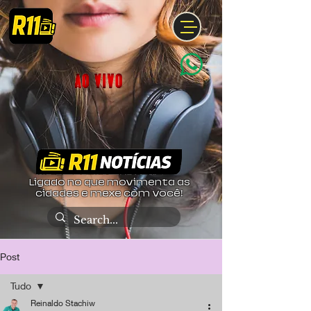
Ligado no que movimenta as
cidades e mexe com você!
Post
Tudo
Reinaldo Stachiw