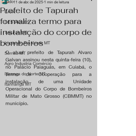
Tudo
11 de abr. de 2025
1 min de leitura
Prefeito de Tapurah
CAPA
formaliza termo para
DESTAQUES
instalação do corpo de
Tapurah MT
bombeiros
Lucas do Rio Verde MT
O atual prefeito de Tapurah Alvaro 
Sorriso MT
Galvan assinou nesta quinta-feira (10), 
Agro Industria Comércio
no Palácio Paiaguás, em Cuiabá, o 
Ipiranga do Norte MT
Termo de Cooperação para a 
instalação de uma Unidade 
Itanhangá MT
Operacional do Corpo de Bombeiros 
Militar de Mato Grosso (CBMMT) no 
município.