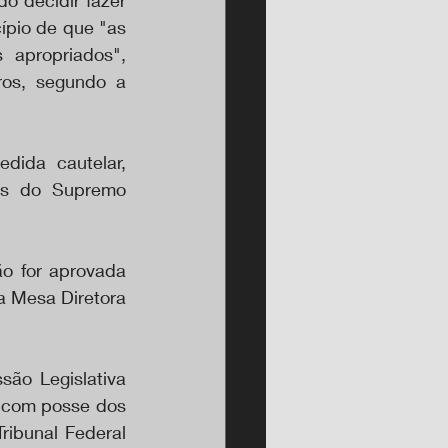
o decidir fazer 
ípio de que "as 
apropriados", 
os, segundo a 
ida cautelar, 
es do Supremo 
o for aprovada 
a Mesa Diretora 
ão Legislativa 
 com posse dos 
ibunal Federal 