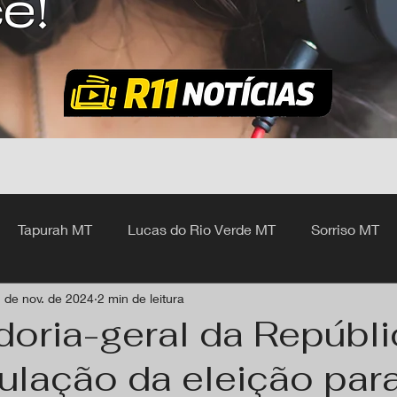
ê!
Tapurah MT
Lucas do Rio Verde MT
Sorriso MT
 de nov. de 2024
2 min de leitura
hangá MT
doria-geral da Repúbli
ulação da eleição par