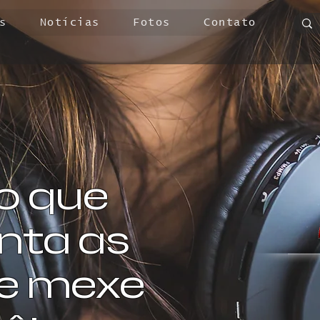
s
Notícias
Fotos
Contato
o que
ta as
 e mexe