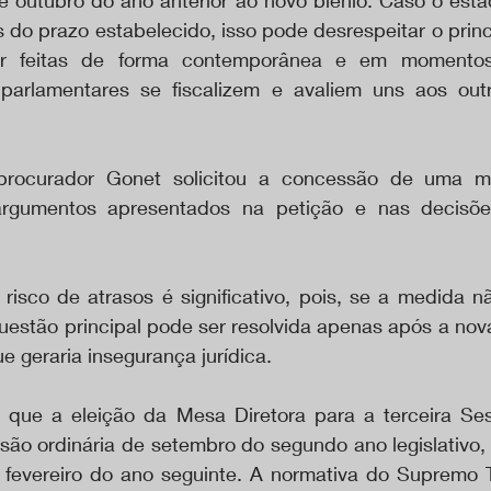
e outubro do ano anterior ao novo biênio. Caso o estad
 do prazo estabelecido, isso pode desrespeitar o princ
r feitas de forma contemporânea e em momentos 
parlamentares se fiscalizem e avaliem uns aos outr
rocurador Gonet solicitou a concessão de uma med
rgumentos apresentados na petição e nas decisõ
risco de atrasos é significativo, pois, se a medida nã
questão principal pode ser resolvida apenas após a nov
ue geraria insegurança jurídica.
 que a eleição da Mesa Diretora para a terceira Sess
ssão ordinária de setembro do segundo ano legislativo,
e fevereiro do ano seguinte. A normativa do Supremo Tr