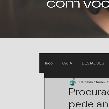
com voc
Tudo
CAPA
DESTAQUES
Reinaldo Stachiw
2
Ipiranga do Norte MT
Itan
Procura
pede an