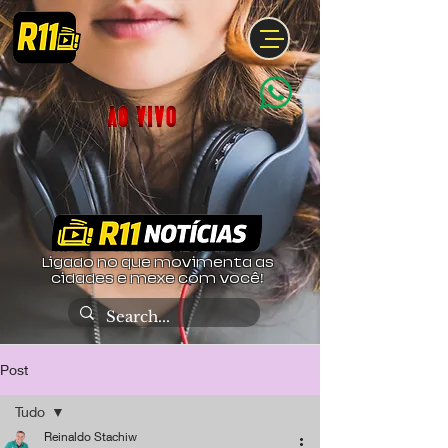
Ligado no que movimenta as
cidades e mexe com você!
Post
Tudo
Reinaldo Stachiw