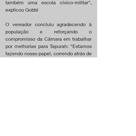
também uma escola cívico-militar", 
explicou Gobbi
O vereador concluiu agradecendo à 
população e reforçando o 
compromisso da Câmara em trabalhar 
por melhorias para Tapurah: “Estamos 
fazendo nosso papel, correndo atrás de 
benefícios para o município, e isso é o 
que importa. nossa gestão", finalizou.
https://video.wixstatic.com/video/a01d36_5
52998457d6b47ee9c5055f67a6c7f48/480p/
mp4/file.mp4
Tapurah MT