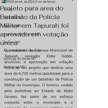
Tudo
23 de set. de 2024
2 min de leitura
Projeto para area do
CAPA
Batalhão da Polícia
DESTAQUES
Militar em Tapurah foi
Tapurah MT
aprovado em votação
Lucas do Rio Verde MT
única
Sorriso MT
O presidente da Câmara Municipal de 
Agro Industria Comércio
Tapurah, vereador Elder Gobbi, 
Ipiranga do Norte MT
anunciou a aprovação em votação 
Itanhangá MT
única de um projeto que destina uma 
área de 8.700 metros quadrados para a 
construção de um batalhão da Polícia 
Militar no município. O terreno, cedido 
pela prefeitura ao Estado de Mato 
Grosso, faz parte de um esforço 
conjunto entre o município e o 
comando da segurança pública para 