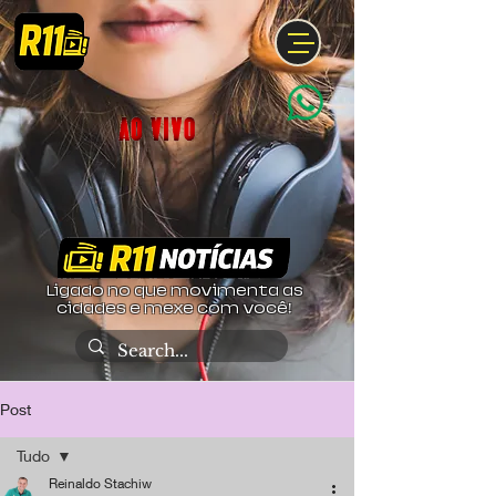
Ligado no que movimenta as
cidades e mexe com você!
Post
Tudo
Reinaldo Stachiw