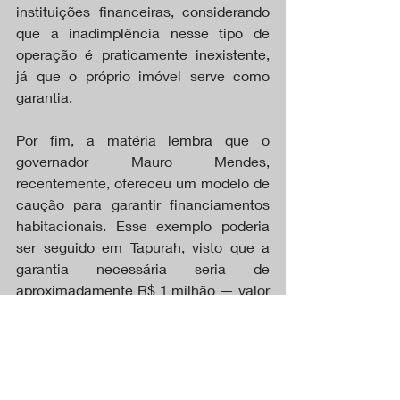
instituições financeiras, considerando 
que a inadimplência nesse tipo de 
operação é praticamente inexistente, 
já que o próprio imóvel serve como 
garantia.
Por fim, a matéria lembra que o 
governador Mauro Mendes, 
recentemente, ofereceu um modelo de 
caução para garantir financiamentos 
habitacionais. Esse exemplo poderia 
ser seguido em Tapurah, visto que a 
garantia necessária seria de 
aproximadamente R$ 1 milhão — valor 
considerado viável, especialmente 
diante da arrecadação anual do 
município, que gira em torno de R$ 140 
milhões.
https://video.wixstatic.com/video/a01d36_c