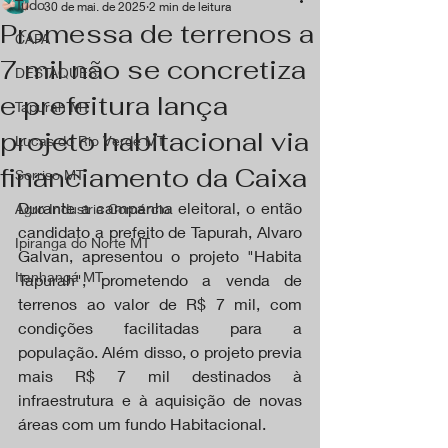
Tudo
30 de mai. de 2025
2 min de leitura
Promessa de terrenos a
CAPA
7 mil não se concretiza
DESTAQUES
e prefeitura lança
Tapurah MT
projeto habitacional via
Lucas do Rio Verde MT
financiamento da Caixa
Sorriso MT
Durante a campanha eleitoral, o então 
Agro Industria Comércio
candidato a prefeito de Tapurah, Alvaro 
Ipiranga do Norte MT
Galvan, apresentou o projeto "Habita 
Itanhangá MT
Tapurah", prometendo a venda de 
terrenos ao valor de R$ 7 mil, com 
condições facilitadas para a 
população. Além disso, o projeto previa 
mais R$ 7 mil destinados à 
infraestrutura e à aquisição de novas 
áreas com um fundo Habitacional.