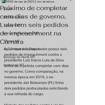
Tudo
25 de mar. de 2023
2 min de leitura
Próximo de completar
CAPA
cem dias de governo,
DESTAQUES
Lula tem seis pedidos
Tapurah MT
de impeachment na
Lucas do Rio Verde MT
Câmara
Sorriso MT
A Câmara dos Deputados possui seis 
Agro Industria Comércio
pedidos de impeachment contra o 
Ipiranga do Norte MT
presidente Luiz Inácio Lula da Silva 
Itanhangá MT
antes de o petista completar cem dias 
no governo. Como comparação, na 
mesma época em 2019, o ex-
presidente Jair Bolsonaro (PL) tinha 
dois pedidos protocolados solicitando 
a sua retirada do cargo.
Metade dos pedidos contra Lula foi 