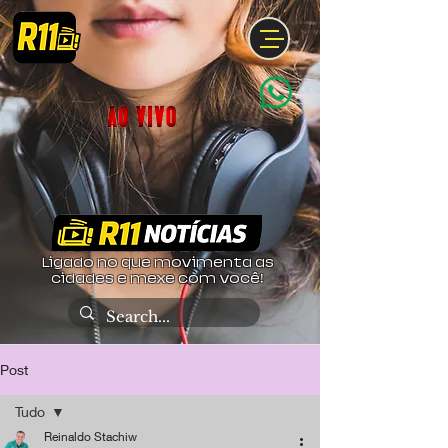
Ligado no que movimenta as
cidades e mexe com você!
Post
Tudo
Reinaldo Stachiw