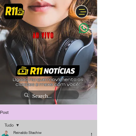
Ligado no que movimenta as
cidades e mexe com você!
Post
Tudo
Reinaldo Stachiw