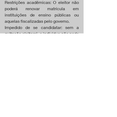
Restrições acadêmicas: O eleitor não 
poderá renovar matrícula em 
instituições de ensino públicas ou 
aquelas fiscalizadas pelo governo.
Impedido de se candidatar: sem a 
quitação eleitoral, o indivíduo não pode 
obter a certidão necessária para 
instruir o registro de candidatura em 
eleições.
Dificuldades em obter documentos em 
repartições diplomáticas: para aqueles 
que estão no exterior, a falta de 
quitação eleitoral também impede a 
obtenção de documentos junto a 
repartições diplomáticas.
CAPA