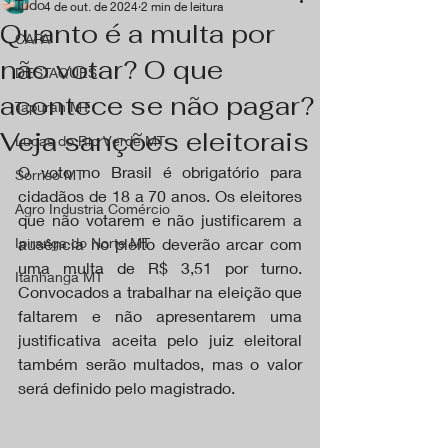
Tudo
4 de out. de 2024
2 min de leitura
Quanto é a multa por
CAPA
não votar? O que
DESTAQUES
acontece se não pagar?
Tapurah MT
Veja sanções eleitorais
Lucas do Rio Verde MT
O voto no Brasil é obrigatório para 
Sorriso MT
cidadãos de 18 a 70 anos. Os eleitores 
Agro Industria Comércio
que não votarem e não justificarem a 
Ipiranga do Norte MT
ausência no pleito deverão arcar com 
uma multa de R$ 3,51 por turno. 
Itanhangá MT
Convocados a trabalhar na eleição que 
faltarem e não apresentarem uma 
justificativa aceita pelo juiz eleitoral 
também serão multados, mas o valor 
será definido pelo magistrado.