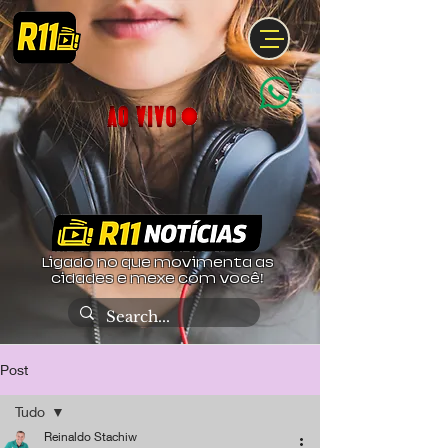
Ligado no que movimenta as
cidades e mexe com você!
Post
Tudo
Reinaldo Stachiw