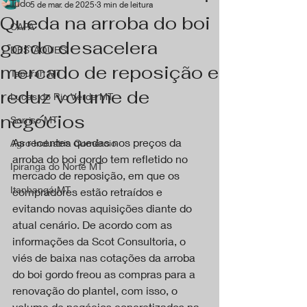
Tudo
5 de mar. de 2025
3 min de leitura
Queda na arroba do boi
CAPA
gordo desacelera
DESTAQUES
mercado de reposição e
Tapurah MT
reduz volume de
Lucas do Rio Verde MT
negócios
Sorriso MT
As recentes quedas nos preços da 
Agro Industria Comércio
arroba do boi gordo tem refletido no 
Ipiranga do Norte MT
mercado de reposição, em que os 
Itanhangá MT
compradores estão retraídos e 
evitando novas aquisições diante do 
atual cenário. De acordo com as 
informações da Scot Consultoria, o 
viés de baixa nas cotações da arroba 
do boi gordo freou as compras para a 
renovação do plantel, com isso, o 
volume de negócios concretizados na 