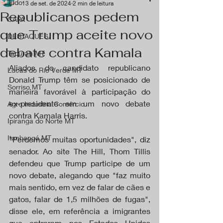
Tudo
13 de set. de 2024
2 min de leitura
Republicanos pedem
CAPA
que Trump aceite novo
DESTAQUES
debate contra Kamala
Tapurah MT
Aliados do candidato republicano 
Lucas do Rio Verde MT
Donald Trump têm se posicionado de 
Sorriso MT
maneira favorável à participação do 
ex-presidente em um novo debate 
Agro Industria Comércio
contra Kamala Harris.
Ipiranga do Norte MT
Itanhangá MT
"Perdemos muitas oportunidades", diz 
senador. Ao site The Hill, Thom Tillis 
defendeu que Trump participe de um 
novo debate, alegando que "faz muito 
mais sentido, em vez de falar de cães e 
gatos, falar de 1,5 milhões de fugas", 
disse ele, em referência a imigrantes 
que entraram nos Estados Unidos 