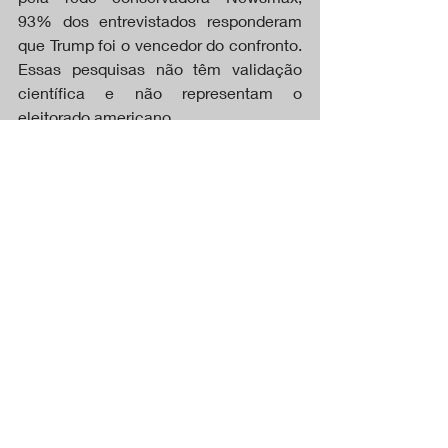
93% dos entrevistados responderam 
que Trump foi o vencedor do confronto. 
Essas pesquisas não têm validação 
científica e não representam o 
eleitorado americano.
Kamala "está pronta para um segundo 
debate. E Donald Trump?", publicou 
equipe de democrata. Logo após o 
confronto de terça-feira (10), a chefe da 
campanha de Harris, Jen O'Malley 
Dillon, indicou que a vice-presidente 
dos EUA desejaria participar de outro 
debate, que ocorreria em outubro.
DESTAQUES