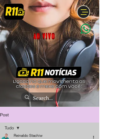
Ligado no que movimenta as
cidades e mexe com você!
Post
Tudo
Reinaldo Stachiw