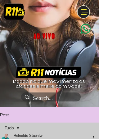
Ligado no que movimenta as
cidades e mexe com você!
Post
Tudo
Reinaldo Stachiw