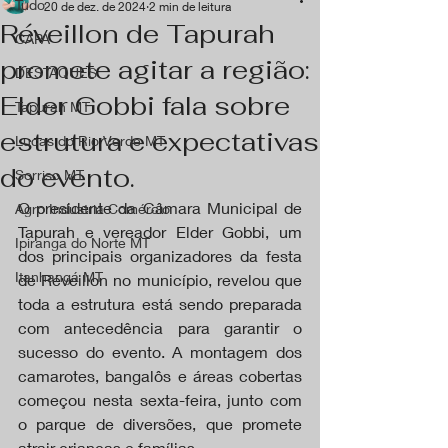
Tudo
20 de dez. de 2024
2 min de leitura
Réveillon de Tapurah
CAPA
promete agitar a região:
DESTAQUES
Elder Gobbi fala sobre
Tapurah MT
estrutura e expectativas
Lucas do Rio Verde MT
do evento.
Sorriso MT
O presidente da Câmara Municipal de 
Agro Industria Comércio
Tapurah e vereador Elder Gobbi, um 
Ipiranga do Norte MT
dos principais organizadores da festa 
Itanhangá MT
de Réveillon no município, revelou que 
toda a estrutura está sendo preparada 
com antecedência para garantir o 
sucesso do evento. A montagem dos 
camarotes, bangalôs e áreas cobertas 
começou nesta sexta-feira, junto com 
o parque de diversões, que promete 
atrair crianças e famílias.