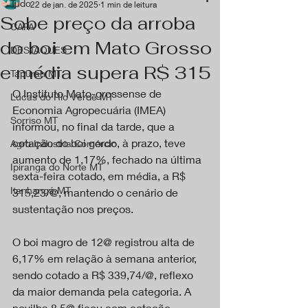
Tudo
22 de jan. de 2025
1 min de leitura
Sobe preço da arroba
CAPA
do boi em Mato Grosso
DESTAQUES
e média supera R$ 315
Tapurah MT
O Instituto Mato-grossense de 
Lucas do Rio Verde MT
Economia Agropecuária (IMEA) 
Sorriso MT
informou, no final da tarde, que a 
cotação do boi gordo, à prazo, teve 
Agro Industria Comércio
aumento de 1,17%, fechado na última 
Ipiranga do Norte MT
sexta-feira cotado, em média, a R$ 
Itanhangá MT
315,23/@, mantendo o cenário de 
sustentação nos preços.
O boi magro de 12@ registrou alta de 
6,17% em relação à semana anterior, 
sendo cotado a R$ 339,74/@, reflexo 
da maior demanda pela categoria. A 
novilha 8,5@ ficou com cotação 