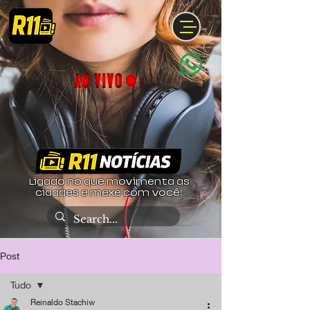
Ligado no que movimenta as
cidades e mexe com você!
Post
Tudo
Reinaldo Stachiw