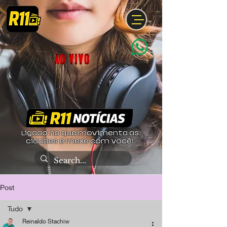
Ligado no que movimenta as
cidades e mexe com você!
Post
Tudo
Reinaldo Stachiw