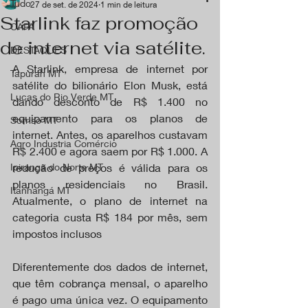
Tudo
27 de set. de 2024
1 min de leitura
Starlink faz promoção
CAPA
de internet via satélite.
DESTAQUES
A Starlink, empresa de internet por 
Tapurah MT
satélite do bilionário Elon Musk, está 
Lucas do Rio Verde MT
dando desconto de R$ 1.400 no 
equipamento para os planos de 
Sorriso MT
internet. Antes, os aparelhos custavam 
Agro Industria Comércio
R$ 2.400 e agora saem por R$ 1.000. A 
Ipiranga do Norte MT
redução de preços é válida para os 
planos residenciais no Brasil. 
Itanhangá MT
Atualmente, o plano de internet na 
categoria custa R$ 184 por mês, sem 
impostos inclusos
Diferentemente dos dados de internet, 
que têm cobrança mensal, o aparelho 
é pago uma única vez. O equipamento 