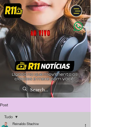
Ligado no que movimenta as
cidades e mexe com você!
Post
Tudo
Reinaldo Stachiw