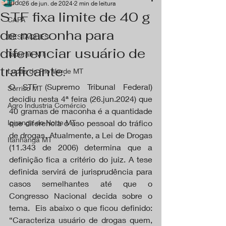
Tudo
26 de jun. de 2024
2 min de leitura
STF fixa limite de 40 g
CAPA
de maconha para
DESTAQUES
diferenciar usuário de
Tapurah MT
traficante.
Lucas do Rio Verde MT
O STF (Supremo Tribunal Federal) 
Sorriso MT
decidiu nesta 4ª feira (26.jun.2024) que 
Agro Industria Comércio
40 gramas de maconha é a quantidade 
Ipiranga do Norte MT
que diferencia o uso pessoal do tráfico 
de drogas. Atualmente, a Lei de Drogas 
Itanhangá MT
(11.343 de 2006) determina que a 
definição fica a critério do juiz. A tese 
definida servirá de jurisprudência para 
casos semelhantes até que o 
Congresso Nacional decida sobre o 
tema.  Eis abaixo o que ficou definido: 
“Caracteriza usuário de drogas quem, 