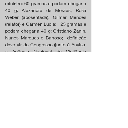
ministro: 60 gramas e podem chegar a 
40 g: Alexandre de Moraes, Rosa 
Weber (aposentada), Gilmar Mendes 
(relator) e Cármen Lúcia;   25 gramas e 
podem chegar a 40 g: Cristiano Zanin, 
Nunes Marques e Barroso;  definição 
deve vir do Congresso (junto à Anvisa, 
a Agência Nacional de Vigilância 
Sanitária): Edson Fachin, André 
Mendonça, Dias Toffoli e Luiz Fux.
O número em comum de 40 gramas foi 
definido no item 4 da tese de Gilmar 
Mendes. Com base no voto deixado 
pela relatora Rosa Weber em 2023, os 
ministros chegaram a alguns 
entendimentos comuns definido em 
tese aceita pela maioria.
DESTAQUES