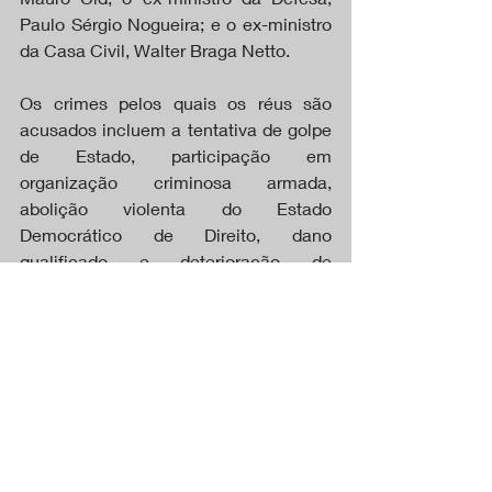
Paulo Sérgio Nogueira; e o ex-ministro 
da Casa Civil, Walter Braga Netto.
Os crimes pelos quais os réus são 
acusados incluem a tentativa de golpe 
de Estado, participação em 
organização criminosa armada, 
abolição violenta do Estado 
Democrático de Direito, dano 
qualificado e deterioração de 
patrimônio tombado. Entre as 
acusações, destaca-se a tentativa de 
"depor, por meio de violência ou grave 
ameaça, o governo legitimamente 
constituído", o que configura um golpe 
de Estado. Além disso, a deterioração 
de bens protegidos por lei e o uso de 
violência e ameaça para destruir o 