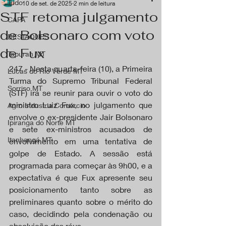
Tudo
10 de set. de 2025
2 min de leitura
STF retoma julgamento
CAPA
de Bolsonaro com voto
DESTAQUES
de Fux
Tapurah MT
247 - Nesta quarta-feira (10), a Primeira 
Lucas do Rio Verde MT
Turma do Supremo Tribunal Federal 
Sorriso MT
(STF) irá se reunir para ouvir o voto do 
ministro Luiz Fux, no julgamento que 
Agro Industria Comércio
envolve o ex-presidente Jair Bolsonaro 
Ipiranga do Norte MT
e sete ex-ministros acusados de 
Itanhangá MT
envolvimento em uma tentativa de 
golpe de Estado. A sessão está 
programada para começar às 9h00, e a 
expectativa é que Fux apresente seu 
posicionamento tanto sobre as 
preliminares quanto sobre o mérito do 
caso, decidindo pela condenação ou 
absolvição dos réus.