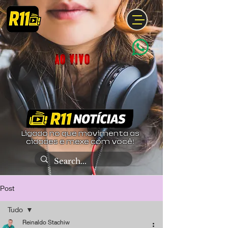
Ligado no que movimenta as
cidades e mexe com você!
Post
Tudo
Reinaldo Stachiw