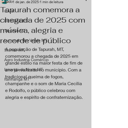
Tudo
1 de jan. de 2025
1 min de leitura
Tapurah comemora a
CAPA
chegada de 2025 com
DESTAQUES
música, alegria e
Tapurah MT
recorde de público
Lucas do Rio Verde MT
A população de Tapurah, MT, 
Sorriso MT
comemorou a chegada de 2025 em 
Agro Industria Comércio
grande estilo na maior festa de fim de 
Ipiranga do Norte MT
ano já realizada no município. Com a 
tradicional queima de fogos, 
Itanhangá MT
champanhe e o som de Maria Cecília 
e Rodolfo, o público celebrou com 
alegria e espírito de confraternização.