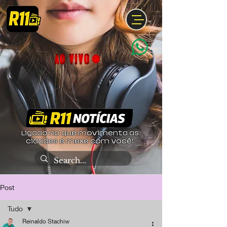
Ligado no que movimenta as
cidades e mexe com você!
Post
Tudo
Reinaldo Stachiw