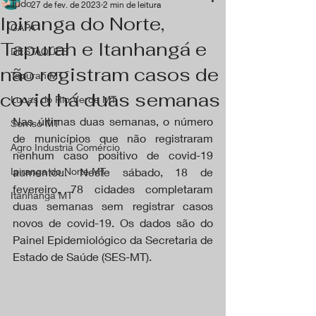
Tudo
27 de fev. de 2023
2 min de leitura
Ipiranga do Norte,
CAPA
Tapurah e Itanhangá e
DESTAQUES
não registram casos de
Tapurah MT
covid há duas semanas
Lucas do Rio Verde MT
Nas últimas duas semanas, o número 
Sorriso MT
de municípios que não registraram 
Agro Industria Comércio
nenhum caso positivo de covid-19 
Ipiranga do Norte MT
aumentou. Neste sábado, 18 de 
fevereiro, 78 cidades completaram 
Itanhangá MT
duas semanas sem registrar casos 
novos de covid-19. Os dados são do 
Painel Epidemiológico da Secretaria de 
Estado de Saúde (SES-MT).