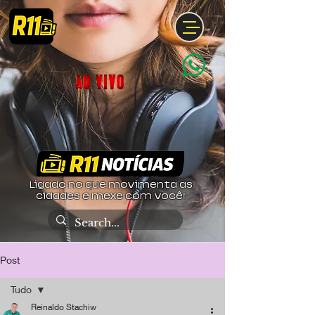
Ligado no que movimenta as
cidades e mexe com você!
Post
Tudo
Reinaldo Stachiw