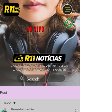
Ligado no que movimenta as
cidades e mexe com você!
Post
Tudo
Reinaldo Stachiw