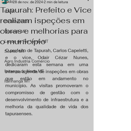
Tudo
28 de nov. de 2024
2 min de leitura
Tapurah: Prefeito e Vice
CAPA
realizam ispeções em
DESTAQUES
obras e melhorias para
Tapurah MT
o município
Lucas do Rio Verde MT
O prefeito de Tapurah, Carlos Capeletti, 
Sorriso MT
e o vice, Odair Cézar Nunes, 
Agro Industria Comércio
dedicaram esta semana em uma 
Ipiranga do Norte MT
intensa agenda de inspeções em obras 
que estão em andamento no 
Itanhangá MT
município. As visitas promoveram o 
compromisso de gestão com o 
desenvolvimento de infraestrutura e a 
melhoria da qualidade de vida dos 
tapuraenses.