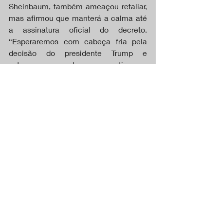
Sheinbaum, também ameaçou retaliar, 
mas afirmou que manterá a calma até 
a assinatura oficial do decreto. 
“Esperaremos com cabeça fria pela 
decisão do presidente Trump e 
estamos preparados para continuar o 
diálogo sobre a fronteira”, declarou
Já a China adotou uma postura mais 
cautelosa, mas prometeu responder 
para proteger seus interesses 
comerciais. “A China se opõe 
firmemente às novas tarifas de Trump. 
Não há vencedores em uma guerra 
comercial ou tarifária, que não serve 
aos interesses de nenhuma das partes, 
nem do mundo”, afirmou um porta-voz 
da embaixada chinesa em Washington.