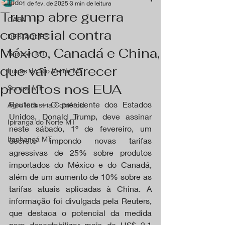
Tudo
1 de fev. de 2025
3 min de leitura
Trump abre guerra
CAPA
comercial contra
DESTAQUES
México, Canadá e China,
Tapurah MT
que vai encarecer
Lucas do Rio Verde MT
produtos nos EUA
Sorriso MT
Reuters – O presidente dos Estados 
Agro Industria Comércio
Unidos, Donald Trump, deve assinar 
Ipiranga do Norte MT
neste sábado, 1º de fevereiro, um 
Itanhangá MT
decreto impondo novas tarifas 
agressivas de 25% sobre produtos 
importados do México e do Canadá, 
além de um aumento de 10% sobre as 
tarifas atuais aplicadas à China. A 
informação foi divulgada pela Reuters, 
que destaca o potencial da medida 
para desestabilizar mais de US$ 2,1 