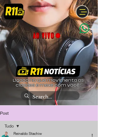
Ligado no que movimenta as
cidades e mexe com você!
Post
Tudo
Reinaldo Stachiw