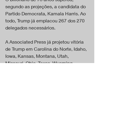
segundo as projeções, a candidata do 
Partido Democrata, Kamala Harris. Ao 
todo, Trump já emplacou 267 dos 270 
delegados necessários.
A Associated Press já projetou vitória 
de Trump em Carolina do Norte, Idaho, 
Iowa, Kansas, Montana, Utah, 
Missouri, Ohio, Texas, Wyoming, 
Dakota do Sul, Nebraska, Dakota do 
Norte, Lousianna, Arkansas, Alabama, 
Flórida, Indiana, Kentucky, Mississippi, 
Oklahoma, Carolina do Sul, 
Tenneessee, Virgínia Ocidental e um 
estado-chave, Pensilvânia, somando 
267 delegados em 25 estados.
Kamala Harris levou em Havaí, 