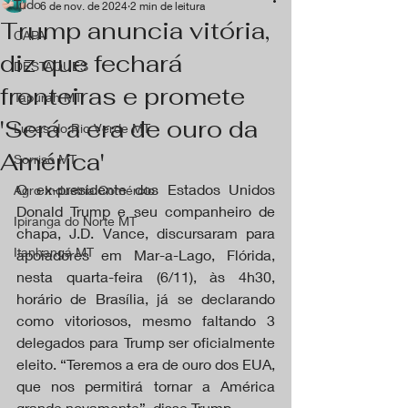
Tudo
6 de nov. de 2024
2 min de leitura
Trump anuncia vitória,
CAPA
diz que fechará
DESTAQUES
fronteiras e promete
Tapurah MT
'Será a era de ouro da
Lucas do Rio Verde MT
América'
Sorriso MT
O ex-presidente dos Estados Unidos 
Agro Industria Comércio
Donald Trump e seu companheiro de 
Ipiranga do Norte MT
chapa, J.D. Vance, discursaram para 
Itanhangá MT
apoiadores em Mar-a-Lago, Flórida, 
nesta quarta-feira (6/11), às 4h30, 
horário de Brasília, já se declarando 
como vitoriosos, mesmo faltando 3 
delegados para Trump ser oficialmente 
eleito. “Teremos a era de ouro dos EUA, 
que nos permitirá tornar a América 
grande novamente”, disse Trump.