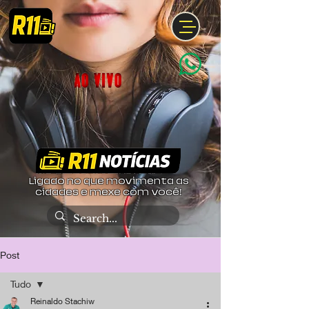
Ligado no que movimenta as
cidades e mexe com você!
Post
Tudo
Reinaldo Stachiw