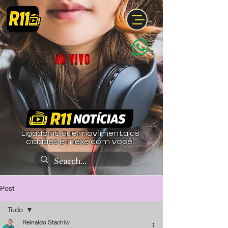
Ligado no que movimenta as
cidades e mexe com você!
Post
Tudo
Reinaldo Stachiw