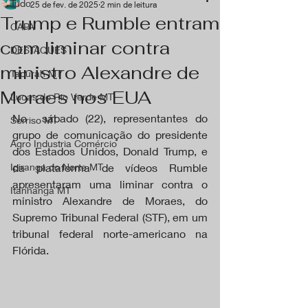
Tudo
25 de fev. de 2025
2 min de leitura
Trump e Rumble entram
CAPA
com liminar contra
DESTAQUES
ministro Alexandre de
Tapurah MT
Moraes nos EUA
Lucas do Rio Verde MT
No  sábado (22), representantes do 
Sorriso MT
grupo de comunicação do presidente 
Agro Industria Comércio
dos Estados Unidos, Donald Trump, e 
Ipiranga do Norte MT
da plataforma de vídeos Rumble 
apresentaram uma liminar contra o 
Itanhangá MT
ministro Alexandre de Moraes, do 
Supremo Tribunal Federal (STF), em um 
tribunal federal norte-americano na 
Flórida.