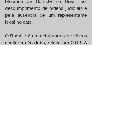
bloqueio da Rumble no Brasil por 
descumprimento de ordens judiciais e 
pela ausência de um representante 
legal no país.
O Rumble é uma plataforma de vídeos 
similar ao YouTube, criada em 2013. A 
empresa diz que sua missão é 
“proteger uma internet livre e aberta” e 
é popular entre os cidadãos 
conservadores nos EUA. O Rumble 
acusa Moraes de censura e pede que 
ordens do juiz brasileiro para derrubada 
de contas de usuários do Rumble não 
tenham efeito legal em território 
estadunidense.
DESTAQUES
CAPA