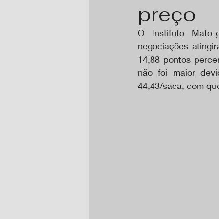
preço
O Instituto Mato-
negociações atingi
14,88 pontos perce
não foi maior dev
44,43/saca, com que