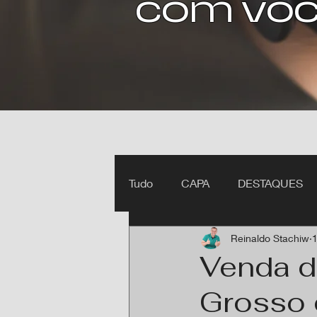
com voc
Tudo
CAPA
DESTAQUES
Reinaldo Stachiw
1
Ipiranga do Norte MT
Itan
Venda d
Grosso 