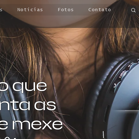
s
Notícias
Fotos
Contato
o que
ta as
 e mexe