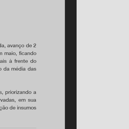
a, avanço de 2 
 maio, ficando 
is à frente do 
o da média das 
 priorizando a 
rvadas, em sua 
ção de insumos 