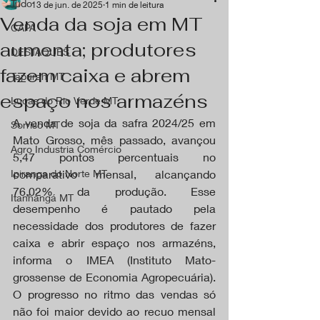
Tudo
13 de jun. de 2025
1 min de leitura
Venda da soja em MT
CAPA
aumenta; produtores
DESTAQUES
fazem caixa e abrem
Tapurah MT
espaço nos armazéns
Lucas do Rio Verde MT
A venda de soja da safra 2024/25 em 
Sorriso MT
Mato Grosso, mês passado, avançou 
Agro Industria Comércio
5,47 pontos percentuais no 
Ipiranga do Norte MT
comparativo mensal, alcançando 
76,02% da produção. Esse 
Itanhangá MT
desempenho é pautado pela 
necessidade dos produtores de fazer 
caixa e abrir espaço nos armazéns, 
informa o IMEA (Instituto Mato-
grossense de Economia Agropecuária). 
O progresso no ritmo das vendas só 
não foi maior devido ao recuo mensal 