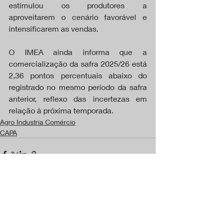
estimulou os produtores a 
aproveitarem o cenário favorável e 
intensificarem as vendas.
O IMEA ainda informa que a 
comercialização da safra 2025/26 está 
2,36 pontos percentuais abaixo do 
registrado no mesmo período da safra 
anterior, reflexo das incertezas em 
relação à próxima temporada.
Agro Industria Comércio
CAPA
Posts recentes
Ver tudo