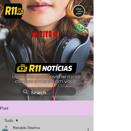
Ligado no que movimenta as
cidades e mexe com você!
Post
Tudo
Reinaldo Stachiw