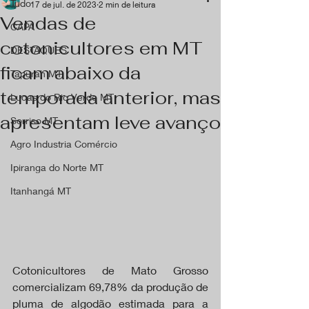
Tudo
17 de jul. de 2023
2 min de leitura
Vendas de
CAPA
cotonicultores em MT
DESTAQUES
ficam abaixo da
Tapurah MT
temporada anterior, mas
Lucas do Rio Verde MT
apresentam leve avanço
Sorriso MT
Agro Industria Comércio
Ipiranga do Norte MT
Itanhangá MT
Cotonicultores de Mato Grosso 
comercializam 69,78% da produção de 
pluma de algodão estimada para a 