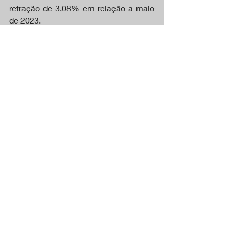
retração de 3,08% em relação a maio 
de 2023.
Título sugerido: "Vendas de 
cotonicultores em Mato Grosso ficam 
abaixo da temporada anterior, mas 
apresentam leve avanço em junho"
redação r11Notícias   ( fotos: arquivo 
redação)
www.algodãoperíodo.com
CAPA
Posts recentes
Ver tudo