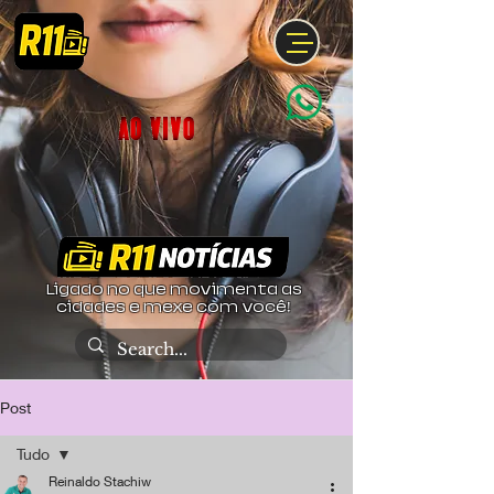
Ligado no que movimenta as
cidades e mexe com você!
Post
Tudo
Reinaldo Stachiw