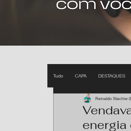
com voc
Tudo
CAPA
DESTAQUES
Reinaldo Stachiw
2
Ipiranga do Norte MT
Itan
Vendava
energia 