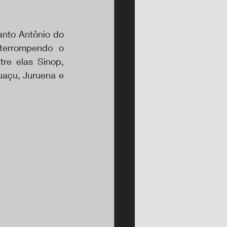
anto Antônio do 
terrompendo o 
re elas Sinop, 
uaçu, Juruena e 