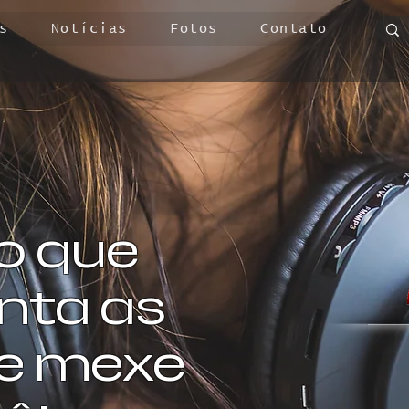
s
Notícias
Fotos
Contato
o que
ta as
 e mexe