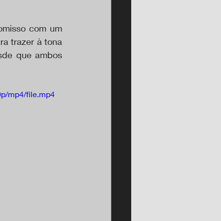
romisso com um 
 trazer à tona 
esde que ambos 
p/mp4/file.mp4