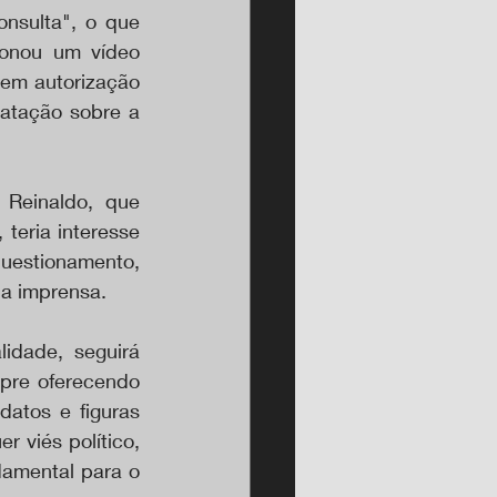
nsulta", o que 
onou um vídeo 
em autorização 
tação sobre a 
Reinaldo, que 
teria interesse 
uestionamento, 
da imprensa.
dade, seguirá 
pre oferecendo 
atos e figuras 
viés político, 
amental para o 