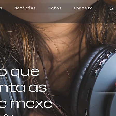
s
Notícias
Fotos
Contato
o que
ta as
 e mexe