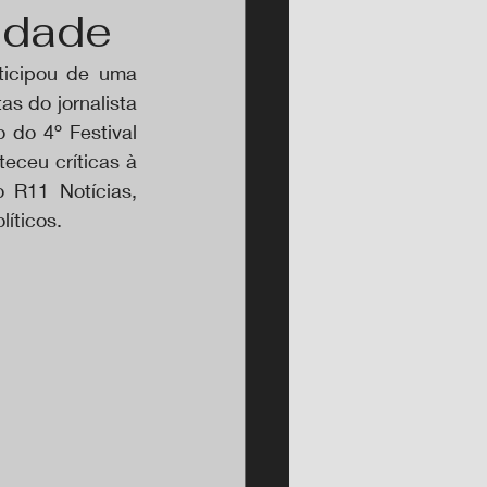
idade
icipou de uma 
 do jornalista 
do 4º Festival 
eceu críticas à 
 R11 Notícias, 
íticos.