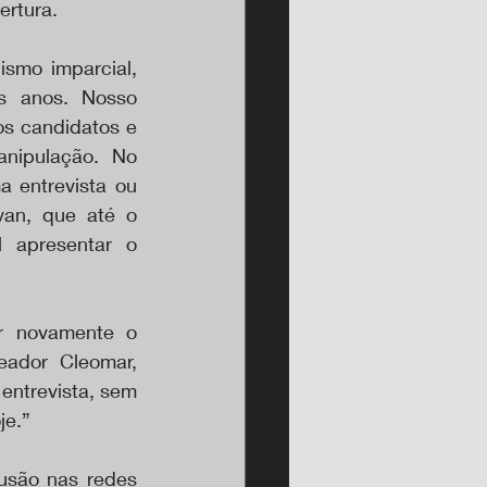
ertura.
smo imparcial, 
 anos. Nosso 
s candidatos e 
nipulação. No 
 entrevista ou 
an, que até o 
 apresentar o 
r novamente o 
ador Cleomar, 
ntrevista, sem 
je.”
usão nas redes 