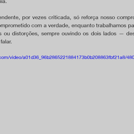
ia.
endente, por vezes criticada, só reforça nosso comp
comprometido com a verdade, enquanto trabalhamos para
es ou distorções, sempre ouvindo os dois lados — d
falar.
tic.com/video/a01d36_96b2865221884173b0b208863fbf21a8/480