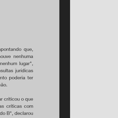
apontando que, 
houve nenhuma 
nenhum lugar", 
ultas jurídicas 
to poderia ter 
ção.
criticou o que 
s críticas com 
do B", declarou 