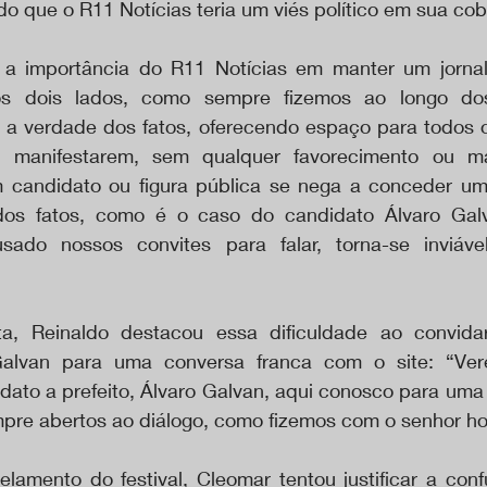
do que o R11 Notícias teria um viés político em sua cob
r a importância do R11 Notícias em manter um jornali
s dois lados, como sempre fizemos ao longo dos
a verdade dos fatos, oferecendo espaço para todos o
se manifestarem, sem qualquer favorecimento ou ma
 candidato ou figura pública se nega a conceder uma
dos fatos, como é o caso do candidato Álvaro Galv
ado nossos convites para falar, torna-se inviável
ta, Reinaldo destacou essa dificuldade ao convida
Galvan para uma conversa franca com o site: “Vere
ato a prefeito, Álvaro Galvan, aqui conosco para uma e
pre abertos ao diálogo, como fizemos com o senhor ho
lamento do festival, Cleomar tentou justificar a conf