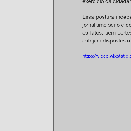
exercício da cidadan
Essa postura indep
jornalismo sério e 
os fatos, sem cort
estejam dispostos a 
https://video.wixsta