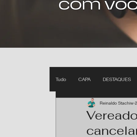
com voc
Tudo
CAPA
DESTAQUES
Reinaldo Stachiw
2
Ipiranga do Norte MT
Itan
Vereado
cancelam