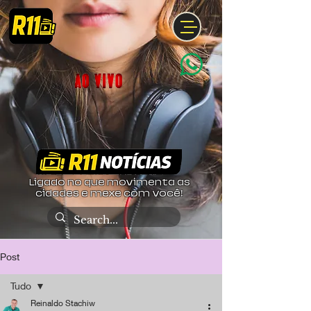
Ligado no que movimenta as
cidades e mexe com você!
Post
Tudo
Reinaldo Stachiw