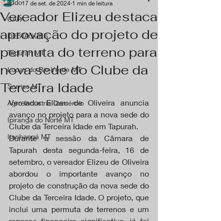
Tudo
17 de set. de 2024
1 min de leitura
Vereador Elizeu destaca
CAPA
aprovação do projeto de
DESTAQUES
permuta do terreno para
Tapurah MT
nova sede do Clube da
Lucas do Rio Verde MT
Terceira Idade
Sorriso MT
Vereador Elizeu de Oliveira anuncia 
Agro Industria Comércio
avanço no projeto para a nova sede do 
Ipiranga do Norte MT
Clube da Terceira Idade em Tapurah.
Itanhangá MT
Durante a sessão da Câmara de 
Tapurah desta segunda-feira, 16 de 
setembro, o vereador Elizeu de Oliveira 
abordou o importante avanço no 
projeto de construção da nova sede do 
Clube da Terceira Idade. O projeto, que 
inclui uma permuta de terrenos e um 
repasse financeiro significativo, já foi 