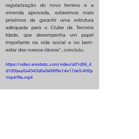
regularização do novo terreno e a 
emenda aprovada, estaremos mais 
próximos de garantir uma estrutura 
adequada para o Clube da Terceira 
Idade, que desempenha um papel 
importante na vida social e no bem-
estar dos nossos idosos", concluiu.
https://video.wixstatic.com/video/a01d36_4
d188bea8a4343d0a9496f9e14e17de5/480p
/mp4/file.mp4
Tapurah MT
CAPA