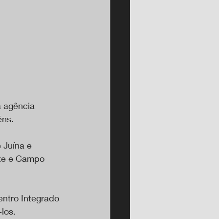
a agência 
éns.
 Juína e 
rte e Campo 
ntro Integrado 
los.