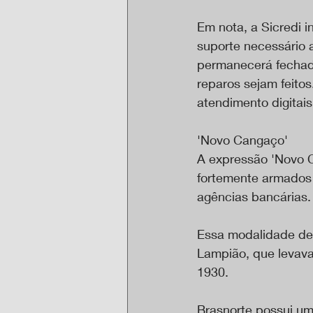
Em nota, a Sicredi 
suporte necessário 
permanecerá fechada
reparos sejam feitos
atendimento digitais 
'Novo Cangaço'
A expressão 'Novo C
fortemente armados 
agências bancárias.
Essa modalidade de 
Lampião, que levav
1930.
Brasnorte possui um