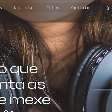
s
Notícias
Fotos
Contato
o que
ta as
 e mexe