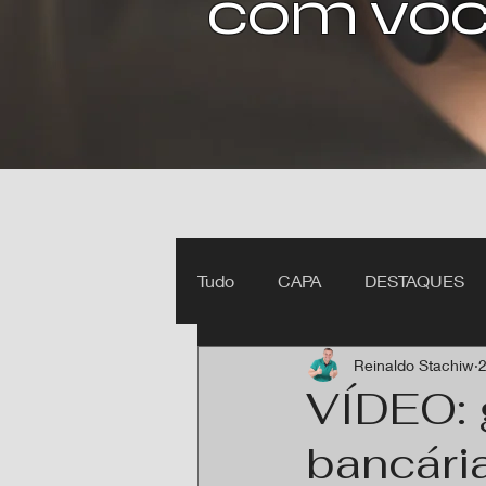
com voc
Tudo
CAPA
DESTAQUES
Reinaldo Stachiw
2
Ipiranga do Norte MT
Itan
VÍDEO: 
bancári