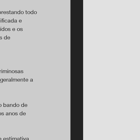
prestando todo 
ificada e 
ídos e os 
s de 
riminosas 
geralmente a 
co bando de 
os anos de 
 estimativa 