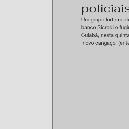
policiai
Um grupo fortement
banco Sicredi e fugi
Cuiabá, nesta quinta
'novo cangaço' (ent