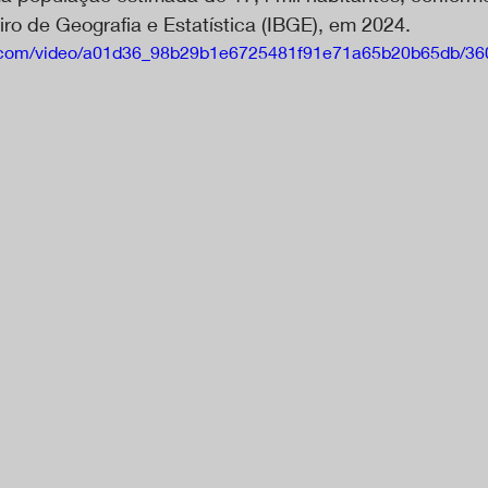
eiro de Geografia e Estatística (IBGE), em 2024.
tic.com/video/a01d36_98b29b1e6725481f91e71a65b20b65db/36