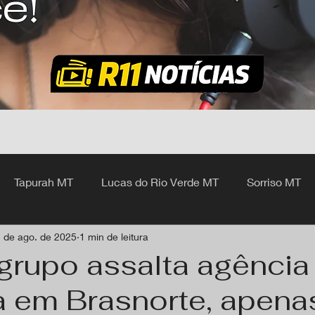
ê!
Tapurah MT
Lucas do Rio Verde MT
Sorriso MT
 de ago. de 2025
1 min de leitura
hangá MT
grupo assalta agência
a em Brasnorte, apena