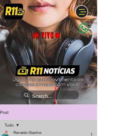
Ligado no que movimenta as
cidades e mexe com você!
Post
Tudo
Reinaldo Stachiw