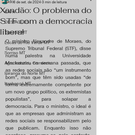
Tudo
8 de set. de 2024
3 min de leitura
Xandão: O problema do
CAPA
STF com a democracia
DESTAQUES
liberal
Tapurah MT
O ministro Alexandre de Moraes, do 
Lucas do Rio Verde MT
Supremo Tribunal Federal (STF), disse 
Sorriso MT
numa palestra na Universidade 
Mackenzie, na semana passada, que 
Agro Industria Comércio
as redes sociais são “um instrumento 
Ipiranga do Norte MT
bom”, mas que têm sido usadas “de 
Itanhangá MT
forma extremamente competente por 
um novo grupo político, os extremistas 
populistas”, para solapar a 
democracia. Para o ministro, o ideal é 
que as empresas que administram as 
redes sociais se responsabilizem pelo 
que publicam. Enquanto isso não 
acontece, presume-se pelo contexto, 