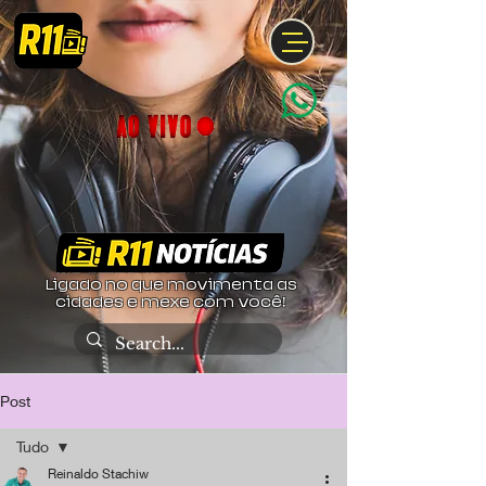
Ligado no que movimenta as
cidades e mexe com você!
Post
Tudo
Reinaldo Stachiw