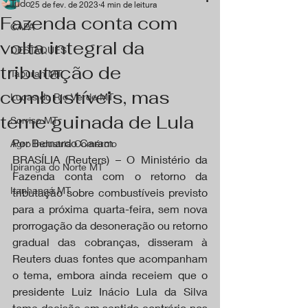
Tudo
25 de fev. de 2023
4 min de leitura
Fazenda conta com
CAPA
volta integral da
DESTAQUES
tributação de
Tapurah MT
combustíveis, mas
Lucas do Rio Verde MT
teme guinada de Lula
Sorriso MT
Por Bernardo Caram
Agro Industria Comércio
BRASÍLIA (Reuters) – O Ministério da 
Ipiranga do Norte MT
Fazenda conta com o retorno da 
Itanhangá MT
tributação sobre combustíveis previsto 
para a próxima quarta-feira, sem nova 
prorrogação da desoneração ou retorno 
gradual das cobranças, disseram à 
Reuters duas fontes que acompanham 
o tema, embora ainda receiem que o 
presidente Luiz Inácio Lula da Silva 
tome decisão em sentido contrário nos 