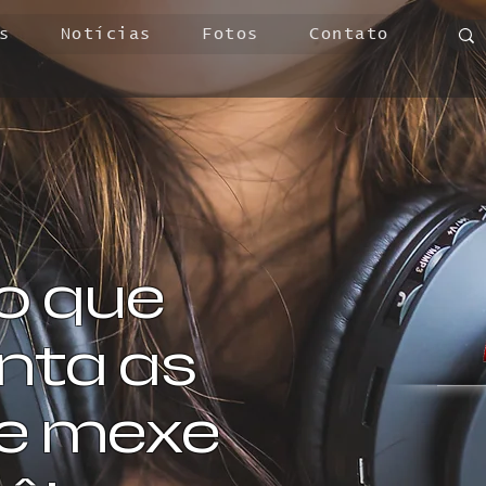
s
Notícias
Fotos
Contato
o que
ta as
 e mexe