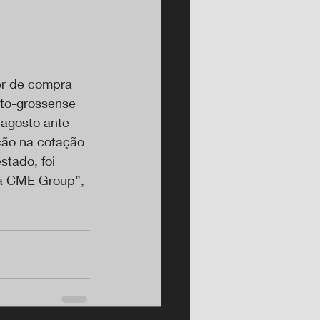
er de compra 
ato-grossense 
 agosto ante 
ção na cotação 
stado, foi 
na CME Group”, 