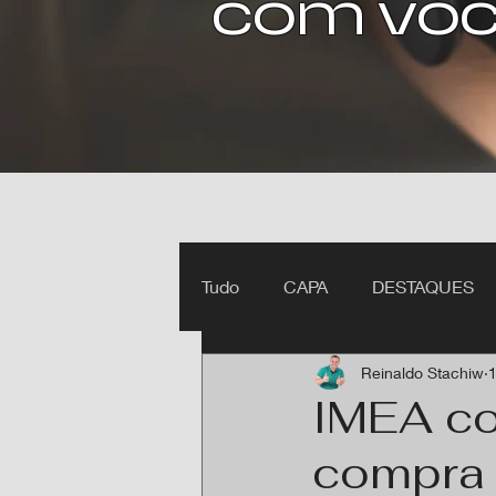
com voc
Tudo
CAPA
DESTAQUES
Reinaldo Stachiw
1
Ipiranga do Norte MT
Itan
IMEA co
compra 