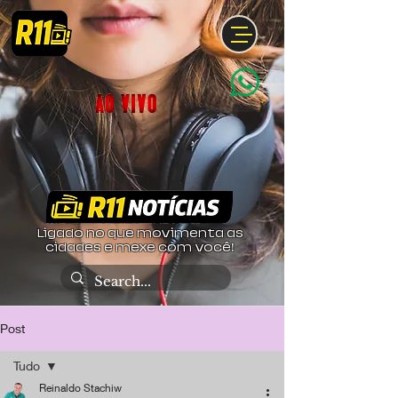
Ligado no que movimenta as
cidades e mexe com você!
Post
Tudo
Reinaldo Stachiw