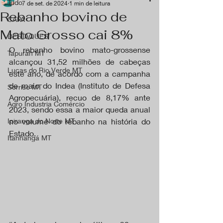
Tudo
7 de set. de 2024
1 min de leitura
Rebanho bovino de
CAPA
Mato Grosso cai 8%
DESTAQUES
O rebanho bovino mato-grossense 
Tapurah MT
alcançou 31,52 milhões de cabeças 
Lucas do Rio Verde MT
este ano, de acordo com a campanha 
de maio do Indea (Instituto de Defesa 
Sorriso MT
Agropecuária), recuo de 8,17% ante 
Agro Industria Comércio
2023, sendo essa a maior queda anual 
Ipiranga do Norte MT
no volume do rebanho na história do 
Estado.
Itanhangá MT