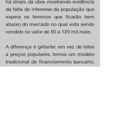
há sinais da obra mostrando evidência 
da falta de interesse da população que 
espera os terrenos que ficarão bem 
abaixo do mercado no qual esta sendo 
vendido no valor de 80 a 120 mil reais.
A diferença é gritante: em vez de lotes 
a preços populares, temos um modelo 
tradicional de financiamento bancário, 
inacessível para muitas famílias.
Por isso, é urgente que a atual 
administração “acerte a bússola” e 
volte a priorizar saúde e habitação, 
como prometido. Caso contrário, o 
barco que mal começou a navegar 
pode afundar antes de chegar a porto 
seguro — e quem pagará o preço será 
o povo de Tapurah.