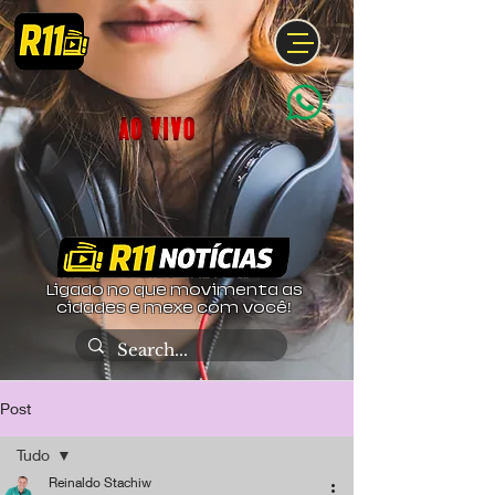
Ligado no que movimenta as
cidades e mexe com você!
Post
Tudo
Reinaldo Stachiw