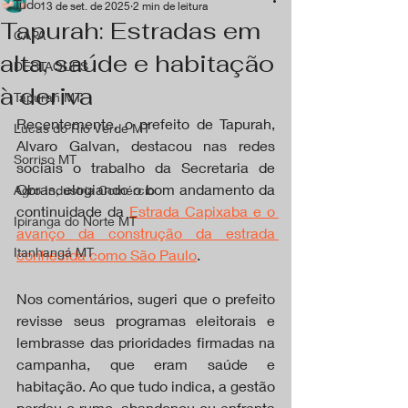
Tudo
13 de set. de 2025
2 min de leitura
Tapurah: Estradas em
CAPA
alta, saúde e habitação
DESTAQUES
à deriva
Tapurah MT
Recentemente, o prefeito de Tapurah, 
Lucas do Rio Verde MT
Alvaro Galvan, destacou nas redes 
Sorriso MT
sociais o trabalho da Secretaria de 
Obras, elogiando o bom andamento da 
Agro Industria Comércio
continuidade da 
Estrada Capixaba e o 
Ipiranga do Norte MT
avanço da construção da estrada 
Itanhangá MT
conhecida como São Paulo
.
Nos comentários, sugeri que o prefeito 
revisse seus programas eleitorais e 
lembrasse das prioridades firmadas na 
campanha, que eram saúde e 
habitação. Ao que tudo indica, a gestão 
perdeu o rumo, abandonou ou enfrenta 